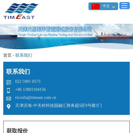
中文
首页
-
联系我们
联系我们
022 5981 0573
+86 13801104156
riccofu@timeast.com.cn
天津滨海-中关村科技园融汇商务园5区9号楼3门
获取报价